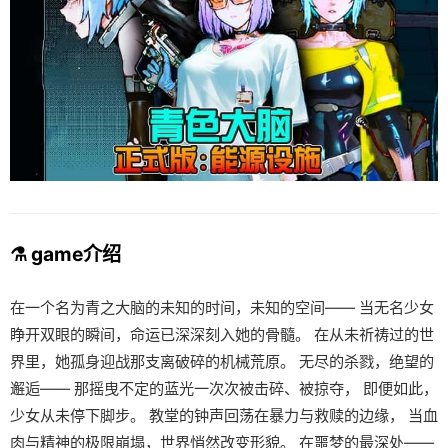
⚗️ game介绍
在一个名为青之大脑的未知的时间，未知的空间—— 当无名少女
睁开双眼的瞬间，命运已深深刻入她的骨髓。 在从未祈祷过的世
界里，她孤身迎战那支离破碎的机械荒原。 无尽的杀戮，绝望的
邂逅—— 那摇曳不定的蓝光一次次被击碎、被掠夺， 即便如此，
少女从未停下脚步。 教堂的钟声回荡在暴力与救赎的边缘， 当血
肉与精神的极限崩塌，世界悄然改变形貌。 在噩梦的最深处——