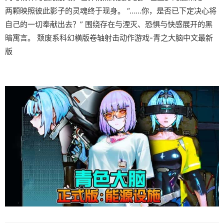
两颗映照彼此影子的灵魂终于现身。 “……你，是否已下定决心将
自己的一切奉献出去？” 围绕存在与湮灭、恐惧与快感展开的黑
暗寓言。 颓废系科幻横版卷轴射击动作游戏-青之大脑中文最新
版