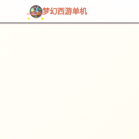
~~~
★
♡
✦
✧
♥
~
→
↗
梦幻西游单机
✦ ✧ ★