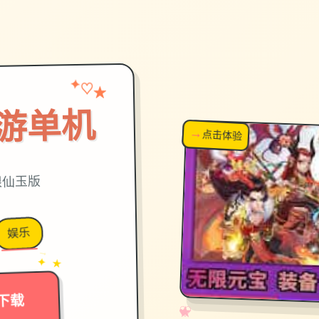
✦
★
♡
游单机
→
↗
点击体验
超棒！
限仙玉版
娱乐
→
✦ ★
下载
✧
♡
★
♥