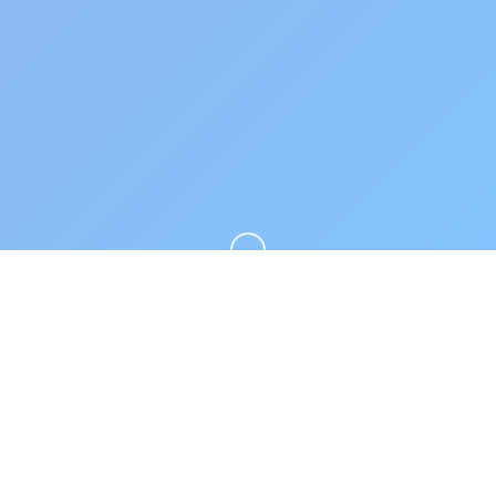
向下滚动
🗜️ 玩法说明